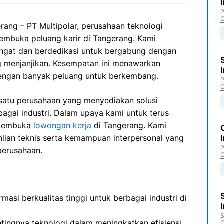
P
C
rang – PT Multipolar, perusahaan teknologi
membuka peluang karir di Tangerang. Kami
ngat dan berdedikasi untuk bergabung dengan
g menjanjikan. Kesempatan ini menawarkan
 dengan banyak peluang untuk berkembang.
P
C
h satu perusahaan yang menyediakan solusi
rbagai industri. Dalam upaya kami untuk terus
 membuka
lowongan kerja
di Tangerang. Kami
hlian teknis serta kemampuan interpersonal yang
P
perusahaan.
C
masi berkualitas tinggi untuk berbagai industri di
S
ingnya teknologi dalam meningkatkan efisiensi
C