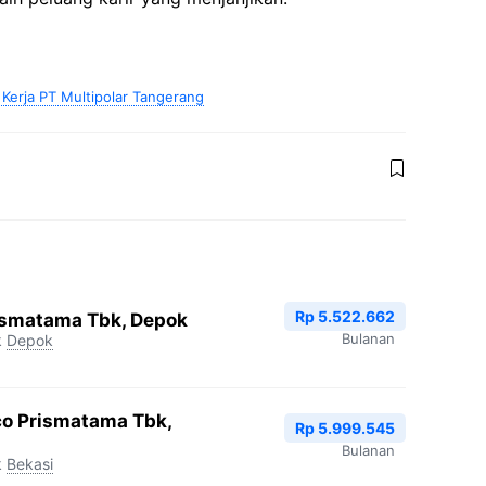
Kerja PT Multipolar Tangerang
Rp 5.522.662
ismatama Tbk, Depok
Bulanan
k
Depok
co Prismatama Tbk,
Rp 5.999.545
Bulanan
k
Bekasi