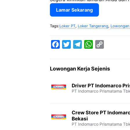
Lamar Sekarang
Tags:
Loker PT
,
Loker Tangerang
,
Lowongan 
F
T
T
W
C
a
w
e
h
o
c
i
l
a
p
Lowongan Kerja Sejenis
e
t
e
t
y
b
t
g
s
L
Driver PT Indomarco Pr
o
e
r
A
i
PT Indomarco Prismatama Tb
o
r
a
p
n
k
m
p
k
Crew Store PT Indomar
Bekasi
PT Indomarco Prismatama Tb